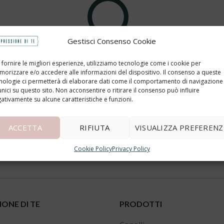
Gestisci Consenso Cookie
Nothing Found
 fornire le migliori esperienze, utilizziamo tecnologie come i cookie per
orizzare e/o accedere alle informazioni del dispositivo. Il consenso a queste
nologie ci permetterà di elaborare dati come il comportamento di navigazione
unici su questo sito. Non acconsentire o ritirare il consenso può influire
ut no results were found. Perhaps searching will help find a 
ativamente su alcune caratteristiche e funzioni.
ACCETTA
RIFIUTA
VISUALIZZA PREFERENZ
Cookie Policy
Privacy Policy
IONE DI TE
PRODOTTI