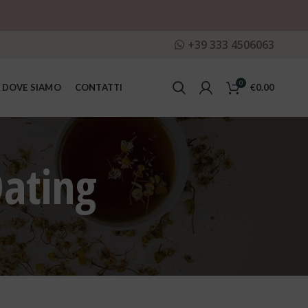
+39 333 4506063
0
DOVE SIAMO
CONTATTI
€
0.00
Dating