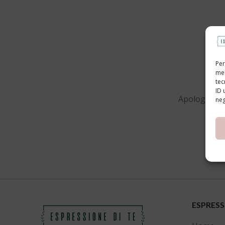
Per
mem
tec
ID 
Apologies, b
neg
ESPRESS