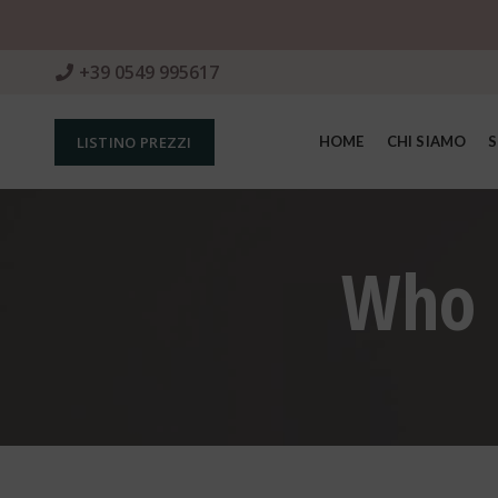
+39 0549 995617
LISTINO PREZZI
HOME
CHI SIAMO
S
Who I