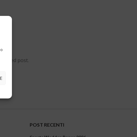
 o
related post.
E
POST RECENTI