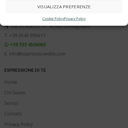
Espressione di te
VISUALIZZA PREFERENZE
La tua casa del beauty hair care
Cookie Policy
Privacy Policy
Via 25 Marzo, 17 . 47900 Domagnano
T. +39 0549 995617
+39 333 4506063
E. info@espressionedite.com
ESPRESSIONE DI TE
Home
Chi Siamo
Servizi
Contatti
Privacy Policy