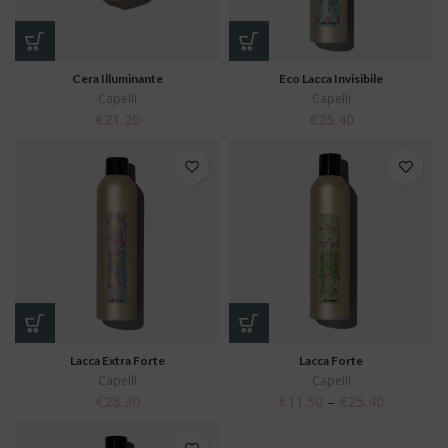
Cera Illuminante
Eco Lacca Invisibile
Capelli
Capelli
€
21.20
€
25.40
Lacca Extra Forte
Lacca Forte
Capelli
Capelli
€
28.30
€
11.50
–
€
25.40